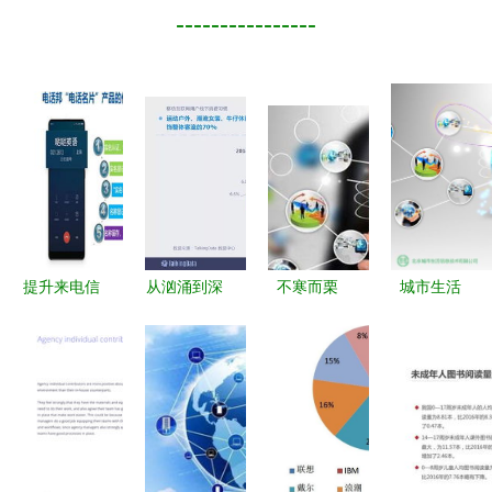
----------------
提升来电信
从汹涌到深
不寒而栗
城市生活
任度 电话
沉 一份
一代大佬突
APP 互联
帮号码认
2014年移
然公布实
网数据服务
证、号码标
动互联网数
情，谁也逃
引领OTO
记与泰迪熊
据的终极怀
不掉
王者商机
认证在互联
旧报告
网数据服务