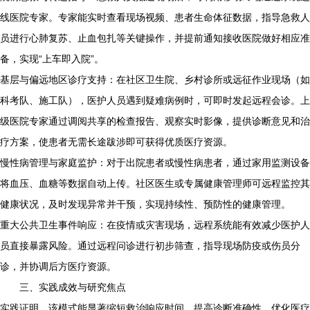
线医院专家。专家能实时查看现场视频、患者生命体征数据，指导急救人
员进行心肺复苏、止血包扎等关键操作，并提前通知接收医院做好相应准
备，实现“上车即入院”。
基层与偏远地区诊疗支持：在社区卫生院、乡村诊所或远征作业现场（如
科考队、施工队），医护人员遇到疑难病例时，可即时发起远程会诊。上
级医院专家通过调阅共享的检查报告、观察实时影像，提供诊断意见和治
疗方案，使患者无需长途跋涉即可获得优质医疗资源。
慢性病管理与家庭监护：对于出院患者或慢性病患者，通过家用监测设备
将血压、血糖等数据自动上传。社区医生或专属健康管理师可远程监控其
健康状况，及时发现异常并干预，实现持续性、预防性的健康管理。
重大公共卫生事件响应：在疫情或灾害现场，远程系统能有效减少医护人
员直接暴露风险。通过远程问诊进行初步筛查，指导现场防疫或伤员分
诊，并协调后方医疗资源。
三、实践成效与研究焦点
实践证明，该模式能显著缩短救治响应时间、提高诊断准确性、优化医疗