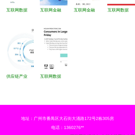
中的核心价
互联网数据
互联网金融
互联网金融
互联网数据
值
资讯中心
与数据服务
大数据 安
中心与
199it 数据
驱动我国经
全为先，数
199it 数据
驱动决策的
济高质量发
据服务与风
驱动时代的
专业引擎
展的双引擎
险防范并重
服务引擎
供应链产业
互联网数据
互联网生态
资讯中心
图谱正式发
199it 打造
布 瑞茂通
专业互联网
以“交易+数
数据服务生
地址：广州市番禺区大石街大涌路172号2栋305房
据”双轮驱
态
电话：1360276**
动，引领产